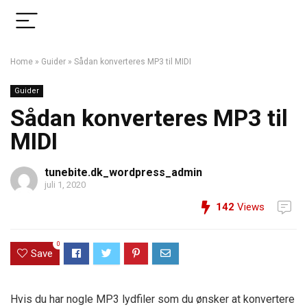
Home
»
Guider
»
Sådan konverteres MP3 til MIDI
Guider
Sådan konverteres MP3 til
MIDI
tunebite.dk_wordpress_admin
juli 1, 2020
142
Views
0
Save
Hvis du har nogle MP3 lydfiler som du ønsker at konvertere