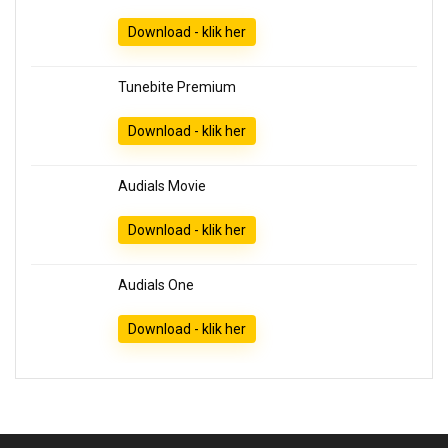
Download - klik her
Tunebite Premium
Download - klik her
Audials Movie
Download - klik her
Audials One
Download - klik her