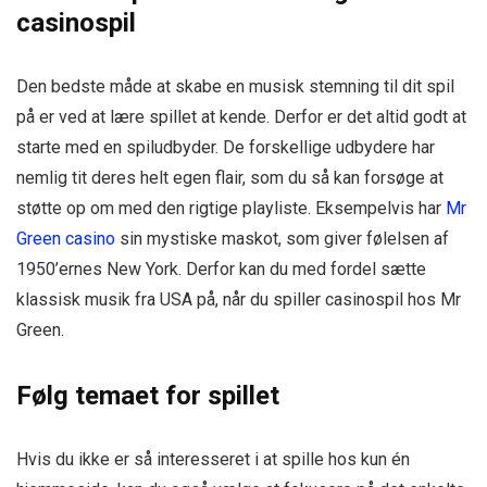
casinospil
Den bedste måde at skabe en musisk stemning til dit spil
på er ved at lære spillet at kende. Derfor er det altid godt at
starte med en spiludbyder. De forskellige udbydere har
nemlig tit deres helt egen flair, som du så kan forsøge at
støtte op om med den rigtige playliste. Eksempelvis har
Mr
Green casino
sin mystiske maskot, som giver følelsen af
1950’ernes New York. Derfor kan du med fordel sætte
klassisk musik fra USA på, når du spiller casinospil hos Mr
Green.
Følg temaet for spillet
Hvis du ikke er så interesseret i at spille hos kun én