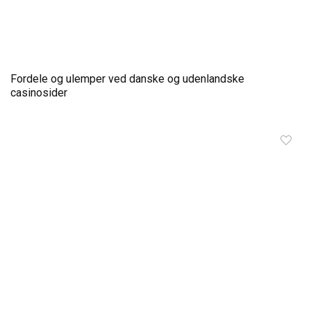
Fordele og ulemper ved danske og udenlandske
casinosider