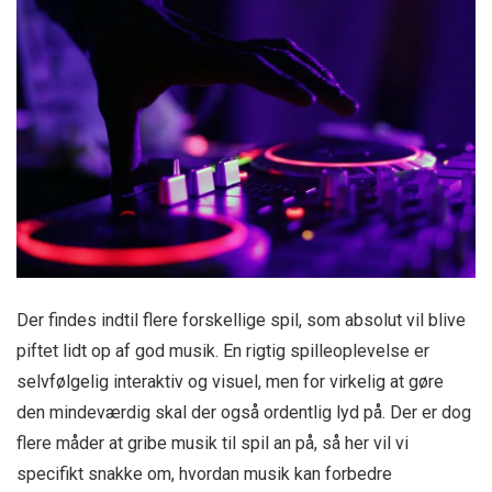
Der findes indtil flere forskellige spil, som absolut vil blive
piftet lidt op af god musik. En rigtig spilleoplevelse er
selvfølgelig interaktiv og visuel, men for virkelig at gøre
den mindeværdig skal der også ordentlig lyd på. Der er dog
flere måder at gribe musik til spil an på, så her vil vi
specifikt snakke om, hvordan musik kan forbedre